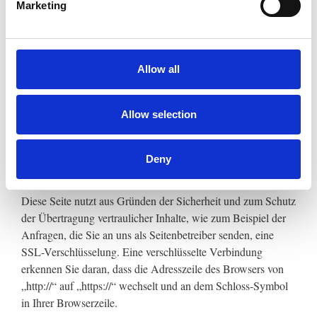
Marketing
Opt-Out muss bei
einem erneuten Besuch unserer Seite wieder aktiviert
werden.
Allow all
[matomo_opt_out language=de
background_color="c0c0c0" font_color=fff
Allow selection
font_size=12pt font_family=Arial
width=900px height=140px]
Deny
SSL-Verschlüsselung
Diese Seite nutzt aus Gründen der Sicherheit und zum Schutz
der Übertragung vertraulicher Inhalte, wie zum Beispiel der
Anfragen, die Sie an uns als Seitenbetreiber senden, eine
SSL-Verschlüsselung. Eine verschlüsselte Verbindung
erkennen Sie daran, dass die Adresszeile des Browsers von
„http://“ auf „https://“ wechselt und an dem Schloss-Symbol
in Ihrer Browserzeile.