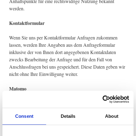
Anhaltspunkte für eine rechtswidrige Nutzung bekannt
werden.
Kontaktformular
Wenn Sie uns per Kontaktformular Anfragen zukommen
lassen, werden Ihre Angaben aus dem Anfrageformular
inklusive der von Ihnen dort angegebenen Kontaktdaten
zwecks Bearbeitung der Anfrage und für den Fall von
Anschlussfragen bei uns gespeichert. Diese Daten geben wir
nicht ohne Ihre Einwilligung weiter.
Matomo
Diese Website benutzt den Open Source Webanalysedienst
Matomo. Matomo verwendet so genannte „Cookies“. Das
Consent
Details
About
sind Textdateien, die auf Ihrem Computer gespeichert werden
und die eine Analyse der Benutzung der Website durch Sie
ermöglichen. Dazu werden die durch den Cookie erzeugten