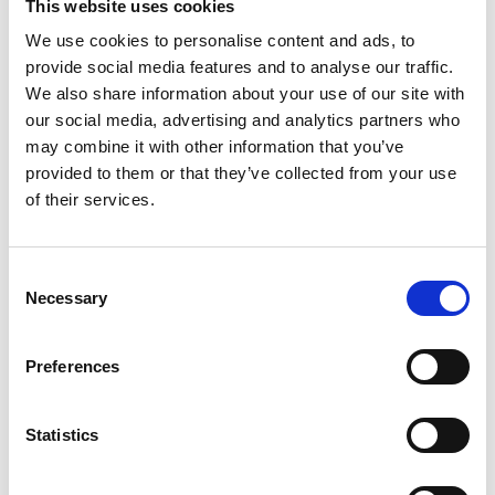
This website uses cookies
Informationen über die Benutzung dieser Website auf
unserem Server gespeichert. Die IP-Adresse wird vor der
We use cookies to personalise content and ads, to
Speicherung anonymisiert.
provide social media features and to analyse our traffic.
We also share information about your use of our site with
Die durch den Cookie erzeugten Informationen über die
our social media, advertising and analytics partners who
Benutzung dieser Website werden nicht an Dritte
may combine it with other information that you’ve
weitergegeben. Sie können die Speicherung der Cookies
provided to them or that they’ve collected from your use
durch eine entsprechende Einstellung Ihrer Browser-Software
of their services.
verhindern; wir weisen Sie jedoch darauf hin, dass Sie in
diesem Fall gegebenenfalls nicht sämtliche Funktionen dieser
Consent
Website vollumfänglich werden nutzen können.
Necessary
Selection
Wenn Sie mit der Speicherung und Nutzung Ihrer Daten
nicht einverstanden sind, können Sie die Speicherung und
Preferences
Nutzung hier deaktivieren. In diesem Fall wird in Ihrem
Browser ein Opt-Out-Cookie
Statistics
hinterlegt, der verhindert, dass Matomo Nutzungsdaten
speichert. Wenn Sie Ihre Cookies löschen, hat dies zur Folge,
dass auch das Matomo Opt-Out-Cookie gelöscht wird. Das